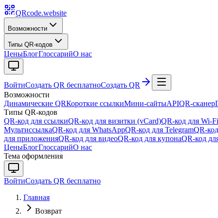
QRcode.website
Возможности
Типы QR-кодов
Цены
Блог
Глоссарий
О нас
Войти
Создать QR бесплатно
Создать QR
Возможности
Динамические QR
Короткие ссылки
Мини-сайты
API
QR-сканер
Типы QR-кодов
QR-код для ссылки
QR-код для визитки (vCard)
QR-код для Wi-F
Мультиссылка
QR-код для WhatsApp
QR-код для Telegram
QR-код
для приложения
QR-код для видео
QR-код для купона
QR-код для
Цены
Блог
Глоссарий
О нас
Тема оформления
Войти
Создать QR бесплатно
Главная
Возврат