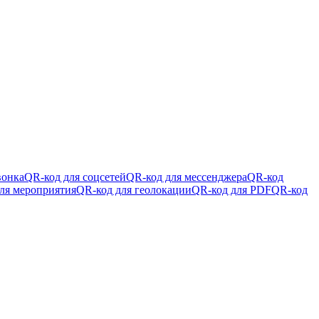
вонка
QR-код для соцсетей
QR-код для мессенджера
QR-код
ля мероприятия
QR-код для геолокации
QR-код для PDF
QR-код