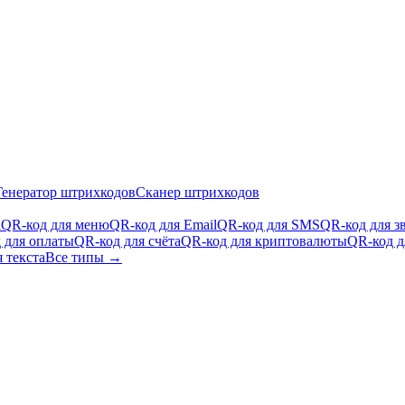
Генератор штрихкодов
Сканер штрихкодов
i
QR-код для меню
QR-код для Email
QR-код для SMS
QR-код для з
 для оплаты
QR-код для счёта
QR-код для криптовалюты
QR-код д
 текста
Все типы →