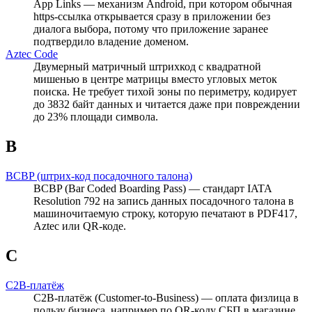
App Links — механизм Android, при котором обычная
https-ссылка открывается сразу в приложении без
диалога выбора, потому что приложение заранее
подтвердило владение доменом.
Aztec Code
Двумерный матричный штрихкод с квадратной
мишенью в центре матрицы вместо угловых меток
поиска. Не требует тихой зоны по периметру, кодирует
до 3832 байт данных и читается даже при повреждении
до 23% площади символа.
B
BCBP (штрих-код посадочного талона)
BCBP (Bar Coded Boarding Pass) — стандарт IATA
Resolution 792 на запись данных посадочного талона в
машиночитаемую строку, которую печатают в PDF417,
Aztec или QR-коде.
C
C2B-платёж
C2B-платёж (Customer-to-Business) — оплата физлица в
пользу бизнеса, например по QR-коду СБП в магазине