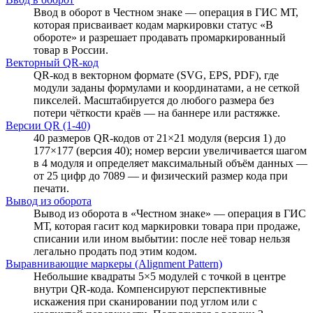
Ввод в оборот в Честном знаке — операция в ГИС МТ,
которая присваивает кодам маркировки статус «В
обороте» и разрешает продавать промаркированный
товар в России.
Векторный QR-код
QR-код в векторном формате (SVG, EPS, PDF), где
модули заданы формулами и координатами, а не сеткой
пикселей. Масштабируется до любого размера без
потери чёткости краёв — на баннере или растяжке.
Версии QR (1-40)
40 размеров QR-кодов от 21×21 модуля (версия 1) до
177×177 (версия 40); номер версии увеличивается шагом
в 4 модуля и определяет максимальный объём данных —
от 25 цифр до 7089 — и физический размер кода при
печати.
Вывод из оборота
Вывод из оборота в «Честном знаке» — операция в ГИС
МТ, которая гасит код маркировки товара при продаже,
списании или ином выбытии: после неё товар нельзя
легально продать под этим кодом.
Выравнивающие маркеры (Alignment Pattern)
Небольшие квадраты 5×5 модулей с точкой в центре
внутри QR-кода. Компенсируют перспективные
искажения при сканировании под углом или с