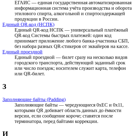
ЕГАИС — единая государственная автоматизированная
информационная система учёта производства и оборота
этилового спирта, алкогольной и спиртосодержащей
продукции в России.
Единый QR-код (НСПК)
Единый QR-код НСПК — универсальный платёжный
QR-код Системы быстрых платежей: один код
принимает приложение любого банка-участника СБП,
без набора разных QR-стикеров от эквайеров на кассе.
Единый проездной
Единый проездной — билет сразу на несколько видов
городского транспорта, действующий заданный срок
или число поездок; носителем служит карта, телефон
или QR-билет.
З
Заполняющие байты (Padding)
Заполняющие байты — чередующиеся 0xEC и 0x11,
которыми QR добивает область данных до ёмкости
версии, если сообщение короче; ставятся после
терминатора, перед байтами коррекции.
И