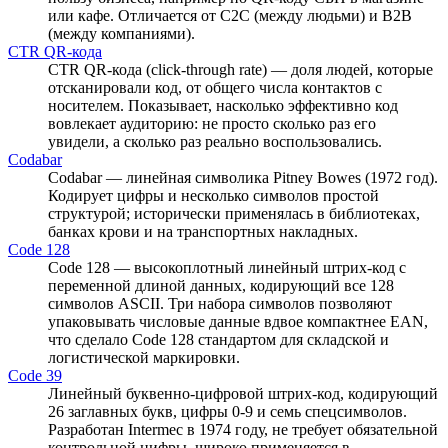
или кафе. Отличается от C2C (между людьми) и B2B
(между компаниями).
CTR QR-кода
CTR QR-кода (click-through rate) — доля людей, которые
отсканировали код, от общего числа контактов с
носителем. Показывает, насколько эффективно код
вовлекает аудиторию: не просто сколько раз его
увидели, а сколько раз реально воспользовались.
Codabar
Codabar — линейная символика Pitney Bowes (1972 год).
Кодирует цифры и несколько символов простой
структурой; исторически применялась в библиотеках,
банках крови и на транспортных накладных.
Code 128
Code 128 — высокоплотный линейный штрих-код с
переменной длиной данных, кодирующий все 128
символов ASCII. Три набора символов позволяют
упаковывать числовые данные вдвое компактнее EAN,
что сделало Code 128 стандартом для складской и
логистической маркировки.
Code 39
Линейный буквенно-цифровой штрих-код, кодирующий
26 заглавных букв, цифры 0-9 и семь спецсимволов.
Разработан Intermec в 1974 году, не требует обязательной
контрольной цифры, широко применяется в