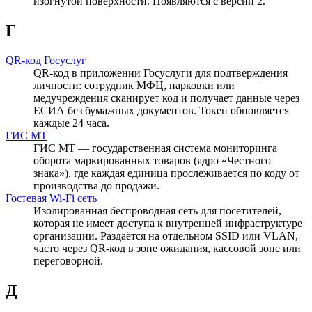
изогнутой поверхности. Появляются с версии 2.
Г
QR-код Госуслуг
QR-код в приложении Госуслуги для подтверждения
личности: сотрудник МФЦ, парковки или
медучреждения сканирует код и получает данные через
ЕСИА без бумажных документов. Токен обновляется
каждые 24 часа.
ГИС МТ
ГИС МТ — государственная система мониторинга
оборота маркированных товаров (ядро «Честного
знака»), где каждая единица прослеживается по коду от
производства до продажи.
Гостевая Wi-Fi сеть
Изолированная беспроводная сеть для посетителей,
которая не имеет доступа к внутренней инфраструктуре
организации. Раздаётся на отдельном SSID или VLAN,
часто через QR-код в зоне ожидания, кассовой зоне или
переговорной.
Д