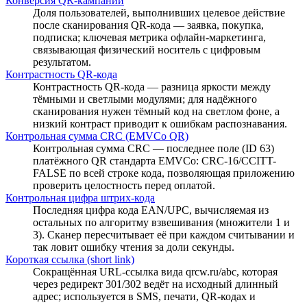
Конверсия QR-кампании
Доля пользователей, выполнивших целевое действие
после сканирования QR-кода — заявка, покупка,
подписка; ключевая метрика офлайн-маркетинга,
связывающая физический носитель с цифровым
результатом.
Контрастность QR-кода
Контрастность QR-кода — разница яркости между
тёмными и светлыми модулями; для надёжного
сканирования нужен тёмный код на светлом фоне, а
низкий контраст приводит к ошибкам распознавания.
Контрольная сумма CRC (EMVCo QR)
Контрольная сумма CRC — последнее поле (ID 63)
платёжного QR стандарта EMVCo: CRC-16/CCITT-
FALSE по всей строке кода, позволяющая приложению
проверить целостность перед оплатой.
Контрольная цифра штрих-кода
Последняя цифра кода EAN/UPC, вычисляемая из
остальных по алгоритму взвешивания (множители 1 и
3). Сканер пересчитывает её при каждом считывании и
так ловит ошибку чтения за доли секунды.
Короткая ссылка (short link)
Сокращённая URL-ссылка вида qrcw.ru/abc, которая
через редирект 301/302 ведёт на исходный длинный
адрес; используется в SMS, печати, QR-кодах и