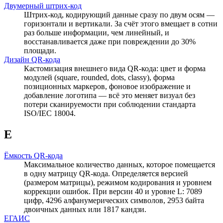
Двумерный штрих-код
Штрих-код, кодирующий данные сразу по двум осям —
горизонтали и вертикали. За счёт этого вмещает в сотни
раз больше информации, чем линейный, и
восстанавливается даже при повреждении до 30%
площади.
Дизайн QR-кода
Кастомизация внешнего вида QR-кода: цвет и форма
модулей (square, rounded, dots, classy), форма
позиционных маркеров, фоновое изображение и
добавление логотипа — всё это меняет визуал без
потери сканируемости при соблюдении стандарта
ISO/IEC 18004.
Е
Ёмкость QR-кода
Максимальное количество данных, которое помещается
в одну матрицу QR-кода. Определяется версией
(размером матрицы), режимом кодирования и уровнем
коррекции ошибок. При версии 40 и уровне L: 7089
цифр, 4296 алфанумерических символов, 2953 байта
двоичных данных или 1817 кандзи.
ЕГАИС