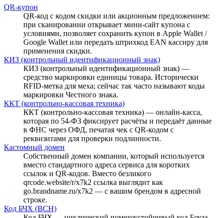
QR-купон
QR-код с кодом скидки или акционным предложением:
при сканировании открывает мини-сайт купона с
условиями, позволяет сохранить купон в Apple Wallet /
Google Wallet или передать штрихкод EAN кассиру для
применения скидки.
КИЗ (контрольный идентификационный знак)
КИЗ (контрольный идентификационный знак) —
средство маркировки единицы товара. Исторически
RFID-метка для меха; сейчас так часто называют коды
маркировки Честного знака.
ККТ (контрольно-кассовая техника)
ККТ (контрольно-кассовая техника) — онлайн-касса,
которая по 54-ФЗ фиксирует расчёты и передаёт данные
в ФНС через ОФД, печатая чек с QR-кодом с
реквизитами для проверки подлинности.
Кастомный домен
Собственный домен компании, который используется
вместо стандартного адреса сервиса для коротких
ссылок и QR-кодов. Вместо безликого
qrcode.website/r/x7k2 ссылка выглядит как
go.brandname.ru/x7k2 — с вашим брендом в адресной
строке.
Код БЧХ (BCH)
Код БЧХ — циклический помехоустойчивый код Боуза–