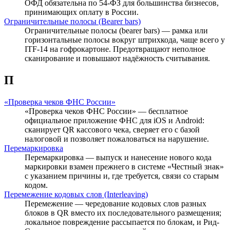
ОФД обязательна по 54-ФЗ для большинства бизнесов,
принимающих оплату в России.
Ограничительные полосы (Bearer bars)
Ограничительные полосы (bearer bars) — рамка или
горизонтальные полосы вокруг штрихкода, чаще всего у
ITF-14 на гофрокартоне. Предотвращают неполное
сканирование и повышают надёжность считывания.
П
«Проверка чеков ФНС России»
«Проверка чеков ФНС России» — бесплатное
официальное приложение ФНС для iOS и Android:
сканирует QR кассового чека, сверяет его с базой
налоговой и позволяет пожаловаться на нарушение.
Перемаркировка
Перемаркировка — выпуск и нанесение нового кода
маркировки взамен прежнего в системе «Честный знак»
с указанием причины и, где требуется, связи со старым
кодом.
Перемежение кодовых слов (Interleaving)
Перемежение — чередование кодовых слов разных
блоков в QR вместо их последовательного размещения;
локальное повреждение рассыпается по блокам, и Рид-