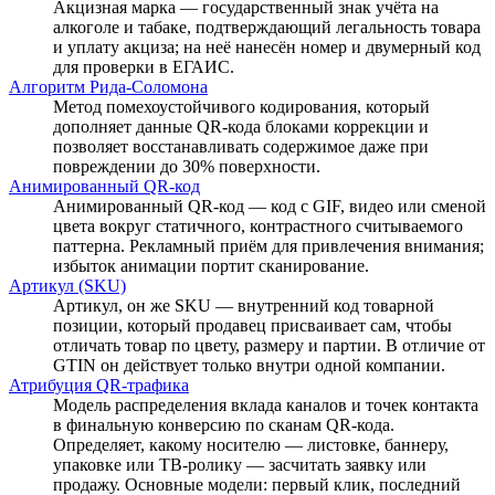
Акцизная марка — государственный знак учёта на
алкоголе и табаке, подтверждающий легальность товара
и уплату акциза; на неё нанесён номер и двумерный код
для проверки в ЕГАИС.
Алгоритм Рида-Соломона
Метод помехоустойчивого кодирования, который
дополняет данные QR-кода блоками коррекции и
позволяет восстанавливать содержимое даже при
повреждении до 30% поверхности.
Анимированный QR-код
Анимированный QR-код — код с GIF, видео или сменой
цвета вокруг статичного, контрастного считываемого
паттерна. Рекламный приём для привлечения внимания;
избыток анимации портит сканирование.
Артикул (SKU)
Артикул, он же SKU — внутренний код товарной
позиции, который продавец присваивает сам, чтобы
отличать товар по цвету, размеру и партии. В отличие от
GTIN он действует только внутри одной компании.
Атрибуция QR-трафика
Модель распределения вклада каналов и точек контакта
в финальную конверсию по сканам QR-кода.
Определяет, какому носителю — листовке, баннеру,
упаковке или ТВ-ролику — засчитать заявку или
продажу. Основные модели: первый клик, последний