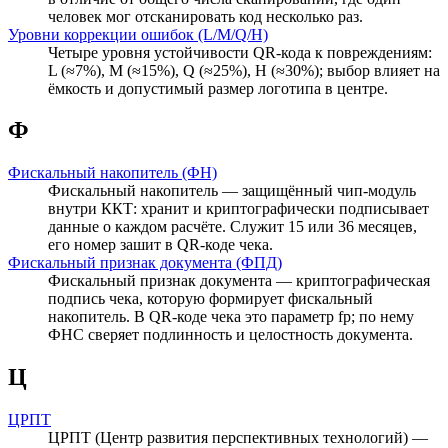
человек мог отсканировать код несколько раз.
Уровни коррекции ошибок (L/M/Q/H)
Четыре уровня устойчивости QR-кода к повреждениям:
L (≈7%), M (≈15%), Q (≈25%), H (≈30%); выбор влияет на
ёмкость и допустимый размер логотипа в центре.
Ф
Фискальный накопитель (ФН)
Фискальный накопитель — защищённый чип-модуль
внутри ККТ: хранит и криптографически подписывает
данные о каждом расчёте. Служит 15 или 36 месяцев,
его номер зашит в QR-коде чека.
Фискальный признак документа (ФПД)
Фискальный признак документа — криптографическая
подпись чека, которую формирует фискальный
накопитель. В QR-коде чека это параметр fp; по нему
ФНС сверяет подлинность и целостность документа.
Ц
ЦРПТ
ЦРПТ (Центр развития перспективных технологий) —