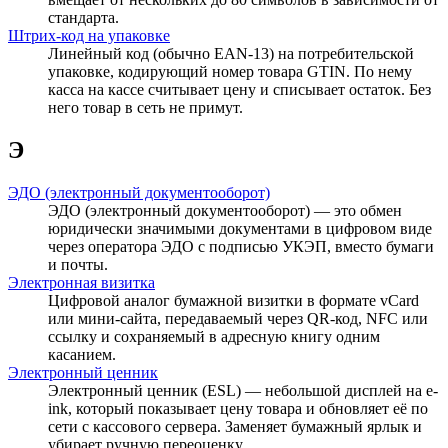
стандарта.
Штрих-код на упаковке
Линейный код (обычно EAN-13) на потребительской
упаковке, кодирующий номер товара GTIN. По нему
касса на кассе считывает цену и списывает остаток. Без
него товар в сеть не примут.
Э
ЭДО (электронный документооборот)
ЭДО (электронный документооборот) — это обмен
юридически значимыми документами в цифровом виде
через оператора ЭДО с подписью УКЭП, вместо бумаги
и почты.
Электронная визитка
Цифровой аналог бумажной визитки в формате vCard
или мини-сайта, передаваемый через QR-код, NFC или
ссылку и сохраняемый в адресную книгу одним
касанием.
Электронный ценник
Электронный ценник (ESL) — небольшой дисплей на e-
ink, который показывает цену товара и обновляет её по
сети с кассового сервера. Заменяет бумажный ярлык и
убирает ручную переоценку.