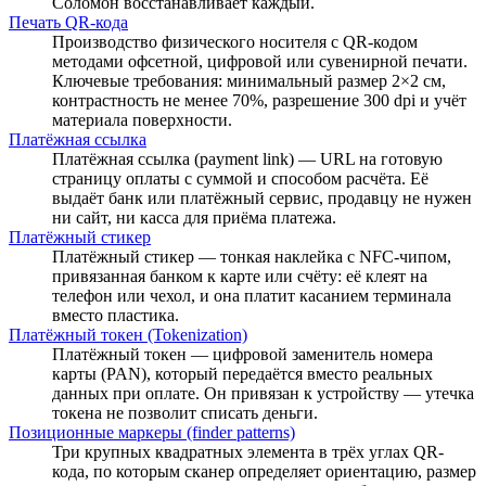
Соломон восстанавливает каждый.
Печать QR-кода
Производство физического носителя с QR-кодом
методами офсетной, цифровой или сувенирной печати.
Ключевые требования: минимальный размер 2×2 см,
контрастность не менее 70%, разрешение 300 dpi и учёт
материала поверхности.
Платёжная ссылка
Платёжная ссылка (payment link) — URL на готовую
страницу оплаты с суммой и способом расчёта. Её
выдаёт банк или платёжный сервис, продавцу не нужен
ни сайт, ни касса для приёма платежа.
Платёжный стикер
Платёжный стикер — тонкая наклейка с NFC-чипом,
привязанная банком к карте или счёту: её клеят на
телефон или чехол, и она платит касанием терминала
вместо пластика.
Платёжный токен (Tokenization)
Платёжный токен — цифровой заменитель номера
карты (PAN), который передаётся вместо реальных
данных при оплате. Он привязан к устройству — утечка
токена не позволит списать деньги.
Позиционные маркеры (finder patterns)
Три крупных квадратных элемента в трёх углах QR-
кода, по которым сканер определяет ориентацию, размер