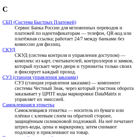
С
СБП (Система Быстрых Платежей)
Сервис Банка России для мгновенных переводов и
платежей по идентификаторам — телефон, QR-код или
платёжная ссылка; работает 24/7 между банками без
комиссии для физлиц.
СКУД
СКУД (система контроля и управления доступом) —
комплекс из карт, считывателей, контроллеров и замков,
который пускает через двери и турникеты только своих
и фиксирует каждый проход.
СУЗ (станция управления заказами)
СУЗ (станция управления заказами) — компонент
системы Честный Знак, через который участник оборота
заказывает у ЦРПТ коды маркировки DataMatrix и
управляет их эмиссией.
Самоклеящаяся этикетка
Самоклеящаяся этикетка — носитель из бумаги или
плёнки с клеевым слоем на обратной стороне,
защищённым силиконовой подложкой. На неё печатают
штрих-коды, цены и маркировку, затем снимают
подложку и приклеивают на товар.