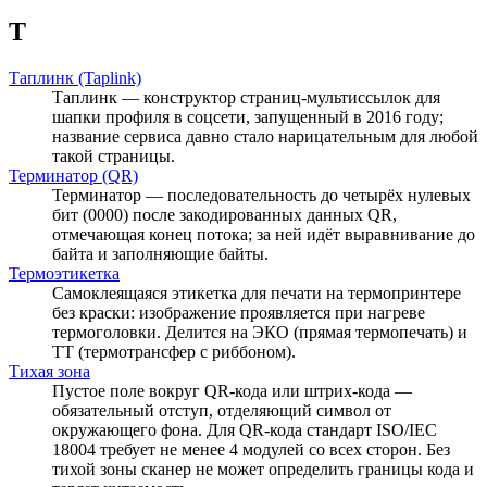
Т
Таплинк (Taplink)
Таплинк — конструктор страниц-мультиссылок для
шапки профиля в соцсети, запущенный в 2016 году;
название сервиса давно стало нарицательным для любой
такой страницы.
Терминатор (QR)
Терминатор — последовательность до четырёх нулевых
бит (0000) после закодированных данных QR,
отмечающая конец потока; за ней идёт выравнивание до
байта и заполняющие байты.
Термоэтикетка
Самоклеящаяся этикетка для печати на термопринтере
без краски: изображение проявляется при нагреве
термоголовки. Делится на ЭКО (прямая термопечать) и
ТТ (термотрансфер с риббоном).
Тихая зона
Пустое поле вокруг QR-кода или штрих-кода —
обязательный отступ, отделяющий символ от
окружающего фона. Для QR-кода стандарт ISO/IEC
18004 требует не менее 4 модулей со всех сторон. Без
тихой зоны сканер не может определить границы кода и