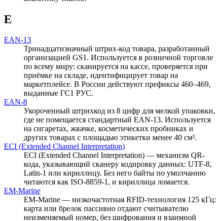
E
EAN-13
Тринадцатизначный штрих-код товара, разработанный
организацией GS1. Используется в розничной торговле
по всему миру: сканируется на кассе, проверяется при
приёмке на складе, идентифицирует товар на
маркетплейсе. В России действуют префиксы 460–469,
выданные ГС1 РУС.
EAN-8
Укороченный штрихкод из 8 цифр для мелкой упаковки,
где не помещается стандартный EAN-13. Используется
на сигаретах, жвачке, косметических пробниках и
других товарах с площадью этикетки менее 40 см².
ECI (Extended Channel Interpretation)
ECI (Extended Channel Interpretation) — механизм QR-
кода, указывающий сканеру кодировку данных: UTF-8,
Latin-1 или кириллицу. Без него байты по умолчанию
читаются как ISO-8859-1, и кириллица ломается.
EM-Marine
EM-Marine — низкочастотная RFID-технология 125 кГц:
карта или брелок пассивно отдают считывателю
неизменяемый номер, без шифрования и взаимной