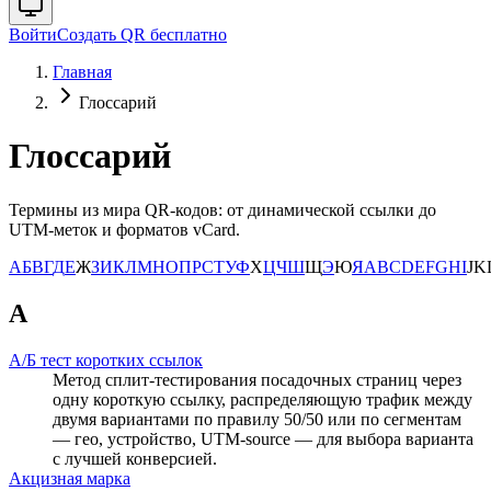
Войти
Создать QR бесплатно
Главная
Глоссарий
Глоссарий
Термины из мира QR-кодов: от динамической ссылки до
UTM-меток и форматов vCard.
А
Б
В
Г
Д
Е
Ж
З
И
К
Л
М
Н
О
П
Р
С
Т
У
Ф
Х
Ц
Ч
Ш
Щ
Э
Ю
Я
A
B
C
D
E
F
G
H
I
J
K
А
А/Б тест коротких ссылок
Метод сплит-тестирования посадочных страниц через
одну короткую ссылку, распределяющую трафик между
двумя вариантами по правилу 50/50 или по сегментам
— гео, устройство, UTM-source — для выбора варианта
с лучшей конверсией.
Акцизная марка