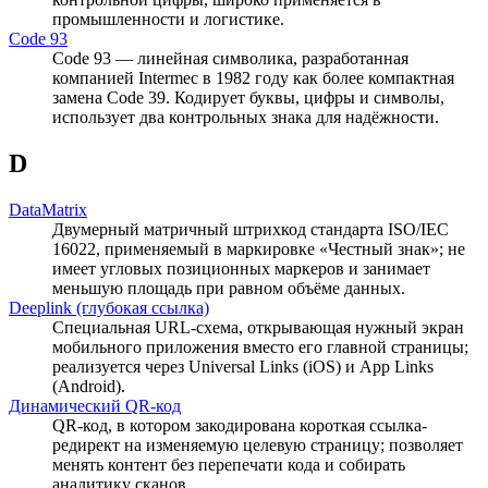
промышленности и логистике.
Code 93
Code 93 — линейная символика, разработанная
компанией Intermec в 1982 году как более компактная
замена Code 39. Кодирует буквы, цифры и символы,
использует два контрольных знака для надёжности.
D
DataMatrix
Двумерный матричный штрихкод стандарта ISO/IEC
16022, применяемый в маркировке «Честный знак»; не
имеет угловых позиционных маркеров и занимает
меньшую площадь при равном объёме данных.
Deeplink (глубокая ссылка)
Специальная URL-схема, открывающая нужный экран
мобильного приложения вместо его главной страницы;
реализуется через Universal Links (iOS) и App Links
(Android).
Динамический QR-код
QR-код, в котором закодирована короткая ссылка-
редирект на изменяемую целевую страницу; позволяет
менять контент без перепечати кода и собирать
аналитику сканов.