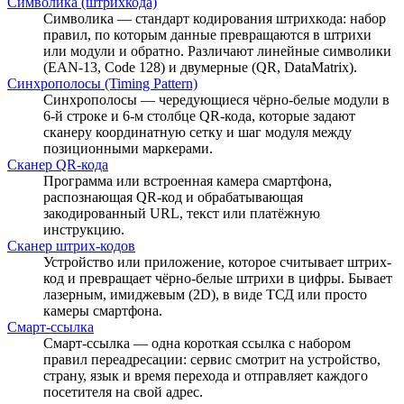
Символика (штрихкода)
Символика — стандарт кодирования штрихкода: набор
правил, по которым данные превращаются в штрихи
или модули и обратно. Различают линейные символики
(EAN-13, Code 128) и двумерные (QR, DataMatrix).
Синхрополосы (Timing Pattern)
Синхрополосы — чередующиеся чёрно-белые модули в
6-й строке и 6-м столбце QR-кода, которые задают
сканеру координатную сетку и шаг модуля между
позиционными маркерами.
Сканер QR-кода
Программа или встроенная камера смартфона,
распознающая QR-код и обрабатывающая
закодированный URL, текст или платёжную
инструкцию.
Сканер штрих-кодов
Устройство или приложение, которое считывает штрих-
код и превращает чёрно-белые штрихи в цифры. Бывает
лазерным, имиджевым (2D), в виде ТСД или просто
камеры смартфона.
Смарт-ссылка
Смарт-ссылка — одна короткая ссылка с набором
правил переадресации: сервис смотрит на устройство,
страну, язык и время перехода и отправляет каждого
посетителя на свой адрес.