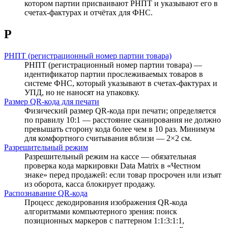
котором партии присваивают РНПТ и указывают его в
счетах-фактурах и отчётах для ФНС.
Р
РНПТ (регистрационный номер партии товара)
РНПТ (регистрационный номер партии товара) —
идентификатор партии прослеживаемых товаров в
системе ФНС, который указывают в счетах-фактурах и
УПД, но не наносят на упаковку.
Размер QR-кода для печати
Физический размер QR-кода при печати; определяется
по правилу 10:1 — расстояние сканирования не должно
превышать сторону кода более чем в 10 раз. Минимум
для комфортного считывания вблизи — 2×2 см.
Разрешительный режим
Разрешительный режим на кассе — обязательная
проверка кода маркировки Data Matrix в «Честном
знаке» перед продажей: если товар просрочен или изъят
из оборота, касса блокирует продажу.
Распознавание QR-кода
Процесс декодирования изображения QR-кода
алгоритмами компьютерного зрения: поиск
позиционных маркеров с паттерном 1:1:3:1:1,