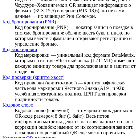
Чоудхури–Хоквингема; в QR защищает информацию о
формате (БЧХ 15,5) и версии (БЧХ 18,6), но не сами
данные — их защищает Рид-Соломон.
Код бронирования (PNR)
Код бронирования (PNR) — локатор записи о поездке в
системе бронирования: обычно шесть букв и цифр, по
которым вместе с фамилией открывают регистрацию и
управление бронью.
Код маркировки
Код маркировки — уникальный код формата DataMatrix,
которым в системе «Честный знак» (ГИС МТ) помечают
каждую единицу товара для прослеживания и защиты от
подделок.
Код проверки (крипто-хвост)
Код проверки (крипто-хвост) — криптографическая
часть кода маркировки Честного Знака (AI 91 и 92):
усечённая электронная подпись ЦРПТ для проверки
подлинности товара.
Кодовое слово
Кодовое слово (codeword) — атомарный блок данных в
QR-коде размером 8 бит (1 байт). Весь поток
информации матрицы делится на слова данных и слова
коррекции ошибок; именно от их соотношения зависит,
насколько повреждённый QR ещё можно прочитать.