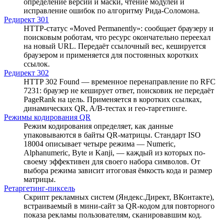
определение версии и маски, чтение модулей и
исправление ошибок по алгоритму Рида-Соломона.
Редирект 301
HTTP-статус «Moved Permanently»: сообщает браузеру и
поисковым роботам, что ресурс окончательно переехал
на новый URL. Передаёт ссылочный вес, кешируется
браузером и применяется для постоянных коротких
ссылок.
Редирект 302
HTTP 302 Found — временное перенаправление по RFC
7231: браузер не кеширует ответ, поисковик не передаёт
PageRank на цель. Применяется в коротких ссылках,
динамических QR, A/B-тестах и гео-таргетинге.
Режимы кодирования QR
Режим кодирования определяет, как данные
упаковываются в байты QR-матрицы. Стандарт ISO
18004 описывает четыре режима — Numeric,
Alphanumeric, Byte и Kanji, — каждый из которых по-
своему эффективен для своего набора символов. От
выбора режима зависит итоговая ёмкость кода и размер
матрицы.
Ретаргетинг-пиксель
Скрипт рекламных систем (Яндекс.Директ, ВКонтакте),
встраиваемый в мини-сайт за QR-кодом для повторного
показа рекламы пользователям, сканировавшим код.