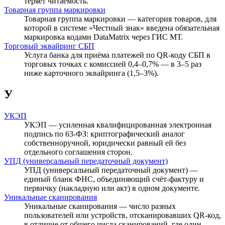
теряет читаемость.
Товарная группа маркировки
Товарная группа маркировки — категория товаров, для
которой в системе «Честный знак» введена обязательная
маркировка кодами DataMatrix через ГИС МТ.
Торговый эквайринг СБП
Услуга банка для приёма платежей по QR-коду СБП в
торговых точках с комиссией 0,4–0,7% — в 3–5 раз
ниже карточного эквайринга (1,5–3%).
У
УКЭП
УКЭП — усиленная квалифицированная электронная
подпись по 63-ФЗ: криптографический аналог
собственноручной, юридически равный ей без
отдельного соглашения сторон.
УПД (универсальный передаточный документ)
УПД (универсальный передаточный документ) —
единый бланк ФНС, объединяющий счёт-фактуру и
первичку (накладную или акт) в одном документе.
Уникальные сканирования
Уникальные сканирования — число разных
пользователей или устройств, отсканировавших QR-код,
в отличие от общего числа сканирований, где один