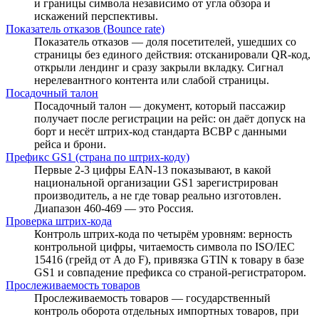
и границы символа независимо от угла обзора и
искажений перспективы.
Показатель отказов (Bounce rate)
Показатель отказов — доля посетителей, ушедших со
страницы без единого действия: отсканировали QR-код,
открыли лендинг и сразу закрыли вкладку. Сигнал
нерелевантного контента или слабой страницы.
Посадочный талон
Посадочный талон — документ, который пассажир
получает после регистрации на рейс: он даёт допуск на
борт и несёт штрих-код стандарта BCBP с данными
рейса и брони.
Префикс GS1 (страна по штрих-коду)
Первые 2-3 цифры EAN-13 показывают, в какой
национальной организации GS1 зарегистрирован
производитель, а не где товар реально изготовлен.
Диапазон 460-469 — это Россия.
Проверка штрих-кода
Контроль штрих-кода по четырём уровням: верность
контрольной цифры, читаемость символа по ISO/IEC
15416 (грейд от A до F), привязка GTIN к товару в базе
GS1 и совпадение префикса со страной-регистратором.
Прослеживаемость товаров
Прослеживаемость товаров — государственный
контроль оборота отдельных импортных товаров, при