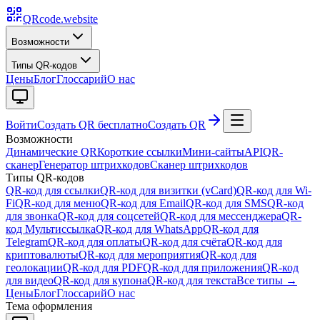
QRcode.website
Возможности
Типы QR-кодов
Цены
Блог
Глоссарий
О нас
Войти
Создать QR бесплатно
Создать QR
Возможности
Динамические QR
Короткие ссылки
Мини-сайты
API
QR-
сканер
Генератор штрихкодов
Сканер штрихкодов
Типы QR-кодов
QR-код для ссылки
QR-код для визитки (vCard)
QR-код для Wi-
Fi
QR-код для меню
QR-код для Email
QR-код для SMS
QR-код
для звонка
QR-код для соцсетей
QR-код для мессенджера
QR-
код Мультиссылка
QR-код для WhatsApp
QR-код для
Telegram
QR-код для оплаты
QR-код для счёта
QR-код для
криптовалюты
QR-код для мероприятия
QR-код для
геолокации
QR-код для PDF
QR-код для приложения
QR-код
для видео
QR-код для купона
QR-код для текста
Все типы →
Цены
Блог
Глоссарий
О нас
Тема оформления