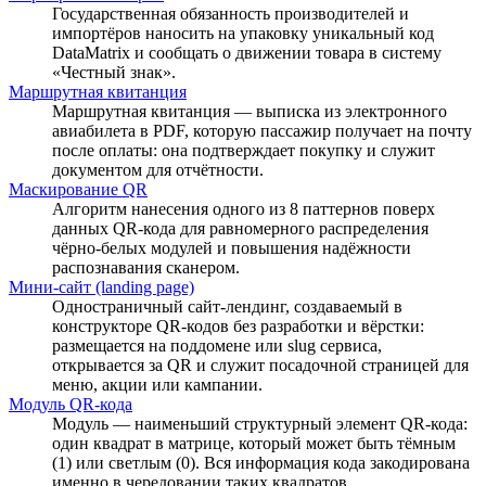
Государственная обязанность производителей и
импортёров наносить на упаковку уникальный код
DataMatrix и сообщать о движении товара в систему
«Честный знак».
Маршрутная квитанция
Маршрутная квитанция — выписка из электронного
авиабилета в PDF, которую пассажир получает на почту
после оплаты: она подтверждает покупку и служит
документом для отчётности.
Маскирование QR
Алгоритм нанесения одного из 8 паттернов поверх
данных QR-кода для равномерного распределения
чёрно-белых модулей и повышения надёжности
распознавания сканером.
Мини-сайт (landing page)
Одностраничный сайт-лендинг, создаваемый в
конструкторе QR-кодов без разработки и вёрстки:
размещается на поддомене или slug сервиса,
открывается за QR и служит посадочной страницей для
меню, акции или кампании.
Модуль QR-кода
Модуль — наименьший структурный элемент QR-кода:
один квадрат в матрице, который может быть тёмным
(1) или светлым (0). Вся информация кода закодирована
именно в чередовании таких квадратов.