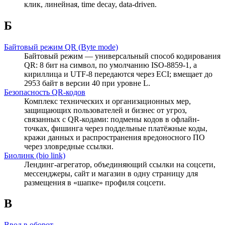
клик, линейная, time decay, data-driven.
Б
Байтовый режим QR (Byte mode)
Байтовый режим — универсальный способ кодирования
QR: 8 бит на символ, по умолчанию ISO-8859-1, а
кириллица и UTF-8 передаются через ECI; вмещает до
2953 байт в версии 40 при уровне L.
Безопасность QR-кодов
Комплекс технических и организационных мер,
защищающих пользователей и бизнес от угроз,
связанных с QR-кодами: подмены кодов в офлайн-
точках, фишинга через поддельные платёжные коды,
кражи данных и распространения вредоносного ПО
через зловредные ссылки.
Биолинк (bio link)
Лендинг-агрегатор, объединяющий ссылки на соцсети,
мессенджеры, сайт и магазин в одну страницу для
размещения в «шапке» профиля соцсети.
В
Ввод в оборот