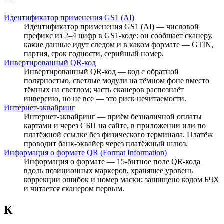
Идентификатор применения GS1 (AI)
Идентификатор применения GS1 (AI) — числовой
префикс из 2–4 цифр в GS1-коде: он сообщает сканеру,
какие данные идут следом и в каком формате — GTIN,
партия, срок годности, серийный номер.
Инвертированный QR-код
Инвертированный QR-код — код с обратной
полярностью, светлые модули на тёмном фоне вместо
тёмных на светлом; часть сканеров распознаёт
инверсию, но не все — это риск нечитаемости.
Интернет-эквайринг
Интернет-эквайринг — приём безналичной оплаты
картами и через СБП на сайте, в приложении или по
платёжной ссылке без физического терминала. Платёж
проводит банк-эквайер через платёжный шлюз.
Информация о формате QR (Format Information)
Информация о формате — 15-битное поле QR-кода
вдоль позиционных маркеров, хранящее уровень
коррекции ошибок и номер маски; защищено кодом БЧХ
и читается сканером первым.
К