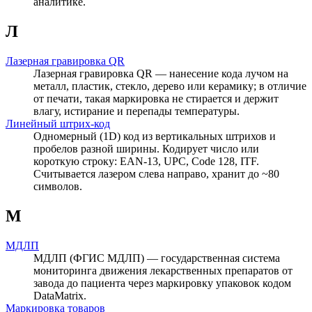
аналитике.
Л
Лазерная гравировка QR
Лазерная гравировка QR — нанесение кода лучом на
металл, пластик, стекло, дерево или керамику; в отличие
от печати, такая маркировка не стирается и держит
влагу, истирание и перепады температуры.
Линейный штрих-код
Одномерный (1D) код из вертикальных штрихов и
пробелов разной ширины. Кодирует число или
короткую строку: EAN-13, UPC, Code 128, ITF.
Считывается лазером слева направо, хранит до ~80
символов.
М
МДЛП
МДЛП (ФГИС МДЛП) — государственная система
мониторинга движения лекарственных препаратов от
завода до пациента через маркировку упаковок кодом
DataMatrix.
Маркировка товаров