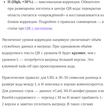
H (High, ≈30%)
— максимальная коррекция. Обязателен
при размещении логотипа в центре QR-кода: перекрытая
область считается «повреждённой» и восстанавливается из
блоков коррекции. Подробнее о правилах совмещения — в
статье про
QR с логотипом
.
Увеличение уровня коррекции напрямую увеличивает объём
служебных данных в матрице. При одинаковом объёме
кодируемого текста QR с уровнем H будет
крупнее
, чем с
уровнем L — потребуется матрица большей версии. Это
ключевой trade-off при проектировании кода.
Практическое правило: для URL в 30–50 символов разница в
размере кода между L и H невелика и хорошо компенсируется.
Для длинных строк — данных vCard, Wi-Fi-конфигурации или
Base64-содержимого — переход с M на H может прибавить 1–
2 версии и заметно уплотнить матрицу. В таких случаях