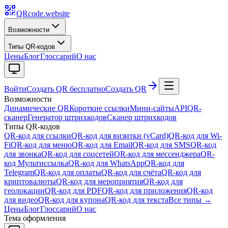
QRcode.website
Возможности
Типы QR-кодов
Цены
Блог
Глоссарий
О нас
Войти
Создать QR бесплатно
Создать QR
Возможности
Динамические QR
Короткие ссылки
Мини-сайты
API
QR-
сканер
Генератор штрихкодов
Сканер штрихкодов
Типы QR-кодов
QR-код для ссылки
QR-код для визитки (vCard)
QR-код для Wi-
Fi
QR-код для меню
QR-код для Email
QR-код для SMS
QR-код
для звонка
QR-код для соцсетей
QR-код для мессенджера
QR-
код Мультиссылка
QR-код для WhatsApp
QR-код для
Telegram
QR-код для оплаты
QR-код для счёта
QR-код для
криптовалюты
QR-код для мероприятия
QR-код для
геолокации
QR-код для PDF
QR-код для приложения
QR-код
для видео
QR-код для купона
QR-код для текста
Все типы →
Цены
Блог
Глоссарий
О нас
Тема оформления