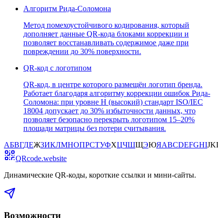
Алгоритм Рида-Соломона
Метод помехоустойчивого кодирования, который
дополняет данные QR-кода блоками коррекции и
позволяет восстанавливать содержимое даже при
повреждении до 30% поверхности.
QR-код с логотипом
QR-код, в центре которого размещён логотип бренда.
Работает благодаря алгоритму коррекции ошибок Рида-
Соломона: при уровне H (высокий) стандарт ISO/IEC
18004 допускает до 30% избыточности данных, что
позволяет безопасно перекрыть логотипом 15–20%
площади матрицы без потери считывания.
А
Б
В
Г
Д
Е
Ж
З
И
К
Л
М
Н
О
П
Р
С
Т
У
Ф
Х
Ц
Ч
Ш
Щ
Э
Ю
Я
A
B
C
D
E
F
G
H
I
J
K
QRcode.website
Динамические QR-коды, короткие ссылки и мини-сайты
.
Возможности