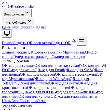
QRcode.website
Возможности
Типы QR-кодов
Цены
Блог
Глоссарий
О нас
Войти
Создать QR бесплатно
Создать QR
Возможности
Динамические QR
Короткие ссылки
Мини-сайты
API
QR-
сканер
Генератор штрихкодов
Сканер штрихкодов
Типы QR-кодов
QR-код для ссылки
QR-код для визитки (vCard)
QR-код для Wi-
Fi
QR-код для меню
QR-код для Email
QR-код для SMS
QR-код
для звонка
QR-код для соцсетей
QR-код для мессенджера
QR-
код Мультиссылка
QR-код для WhatsApp
QR-код для
Telegram
QR-код для оплаты
QR-код для счёта
QR-код для
криптовалюты
QR-код для мероприятия
QR-код для
геолокации
QR-код для PDF
QR-код для приложения
QR-код
для видео
QR-код для купона
QR-код для текста
Все типы →
Цены
Блог
Глоссарий
О нас
Тема оформления