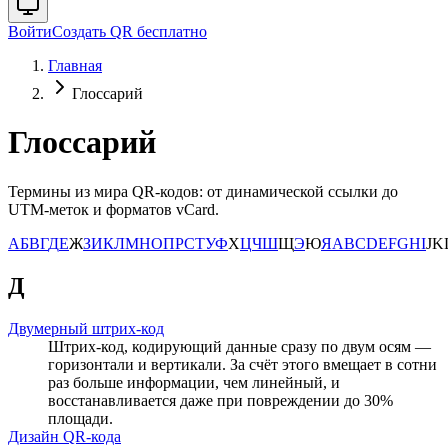
Войти
Создать QR бесплатно
Главная
Глоссарий
Глоссарий
Термины из мира QR-кодов: от динамической ссылки до
UTM-меток и форматов vCard.
А
Б
В
Г
Д
Е
Ж
З
И
К
Л
М
Н
О
П
Р
С
Т
У
Ф
Х
Ц
Ч
Ш
Щ
Э
Ю
Я
A
B
C
D
E
F
G
H
I
J
K
Д
Двумерный штрих-код
Штрих-код, кодирующий данные сразу по двум осям —
горизонтали и вертикали. За счёт этого вмещает в сотни
раз больше информации, чем линейный, и
восстанавливается даже при повреждении до 30%
площади.
Дизайн QR-кода