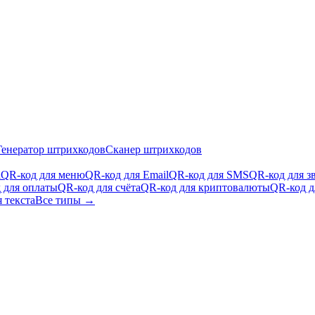
Генератор штрихкодов
Сканер штрихкодов
i
QR-код для меню
QR-код для Email
QR-код для SMS
QR-код для з
 для оплаты
QR-код для счёта
QR-код для криптовалюты
QR-код д
 текста
Все типы →