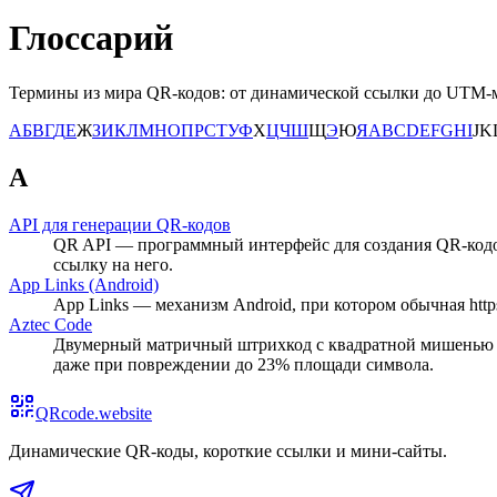
Глоссарий
Термины из мира QR-кодов: от динамической ссылки до UTM-м
А
Б
В
Г
Д
Е
Ж
З
И
К
Л
М
Н
О
П
Р
С
Т
У
Ф
Х
Ц
Ч
Ш
Щ
Э
Ю
Я
A
B
C
D
E
F
G
H
I
J
K
A
API для генерации QR-кодов
QR API — программный интерфейс для создания QR-кодов 
ссылку на него.
App Links (Android)
App Links — механизм Android, при котором обычная htt
Aztec Code
Двумерный матричный штрихкод с квадратной мишенью в ц
даже при повреждении до 23% площади символа.
QRcode.website
Динамические QR-коды, короткие ссылки и мини-сайты
.