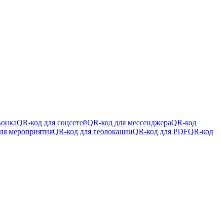
вонка
QR-код для соцсетей
QR-код для мессенджера
QR-код
ля мероприятия
QR-код для геолокации
QR-код для PDF
QR-код