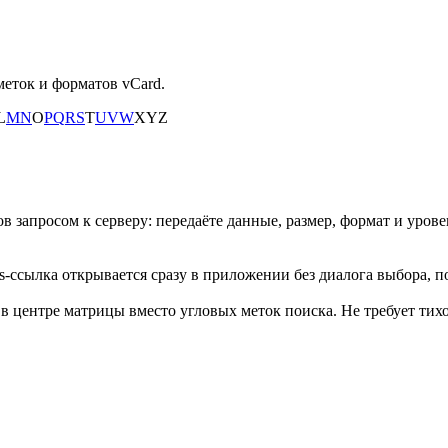
еток и форматов vCard.
L
M
N
O
P
Q
R
S
T
U
V
W
X
Y
Z
запросом к серверу: передаёте данные, размер, формат и уров
ps-ссылка открывается сразу в приложении без диалога выбора, 
ентре матрицы вместо угловых меток поиска. Не требует тихой