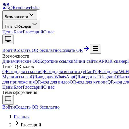
QRcode.website
Возможности
Типы QR-кодов
Цены
Блог
Глоссарий
О нас
Войти
Создать QR бесплатно
Создать QR
Возможности
Динамические QR
Короткие ссылки
Мини-сайты
API
QR-сканер
Типы QR-кодов
QR-код для ссылки
QR-код для визитки (vCard)
QR-код для Wi-F
Мультиссылка
QR-код для WhatsApp
QR-код для Telegram
QR-код
для приложения
QR-код для видео
QR-код для купона
QR-код для
Цены
Блог
Глоссарий
О нас
Тема оформления
Войти
Создать QR бесплатно
Главная
Глоссарий