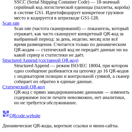
SSCC (Serial Shipping Container Code) — 18-значный
серийный код логистической единицы (паллеты, короба)
в системе GS1. Идентифицирует конкретное грузовое
место и кодируется в штрихкоде GS1-128.
Scan rate
Scan rate (частота сканирований) — показатель, который
отражает, как часто сканируют конкретный QR-код за
выбранный период: за день, неделю, месяц или всё
время размещения. Считается только по динамическим
QR-кодам — статический код не передаёт данные ни на
какой сервер и статистики не даёт.
Structured Append (составной QR-код)
Structured Append — режим ISO/IEC 18004, при котором
одно сообщение разбивается на цепочку до 16 QR-кодов
с индикатором позиции и контрольной суммой, а сканер
собирает их обратно в единые данные.
Статический QR-код
QR-код с прямо закодированными данными — изменить
содержимое после печати невозможно, нет аналитики,
но не требуется обслуживание.
QRcode.website
Динамические QR-коды, короткие ссылки и мини-сайты
.