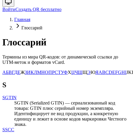
Войти
Создать QR бесплатно
Главная
Глоссарий
Глоссарий
Термины из мира QR-кодов: от динамической ссылки до
UTM-меток и форматов vCard.
А
Б
В
Г
Д
Е
Ж
З
И
К
Л
М
Н
О
П
Р
С
Т
У
Ф
Х
Ц
Ч
Ш
Щ
Э
Ю
Я
A
B
C
D
E
F
G
H
I
J
K
S
SGTIN
SGTIN (Serialized GTIN) — сериализованный код
товара: GTIN плюс серийный номер экземпляра.
Идентифицирует не вид продукции, а конкретную
единицу и лежит в основе кодов маркировки Честного
знака.
SSCC