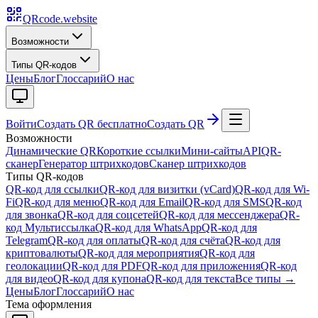
QRcode.website
Возможности
Типы QR-кодов
Цены
Блог
Глоссарий
О нас
Войти
Создать QR бесплатно
Создать QR
Возможности
Динамические QR
Короткие ссылки
Мини-сайты
API
QR-
сканер
Генератор штрихкодов
Сканер штрихкодов
Типы QR-кодов
QR-код для ссылки
QR-код для визитки (vCard)
QR-код для Wi-
Fi
QR-код для меню
QR-код для Email
QR-код для SMS
QR-код
для звонка
QR-код для соцсетей
QR-код для мессенджера
QR-
код Мультиссылка
QR-код для WhatsApp
QR-код для
Telegram
QR-код для оплаты
QR-код для счёта
QR-код для
криптовалюты
QR-код для мероприятия
QR-код для
геолокации
QR-код для PDF
QR-код для приложения
QR-код
для видео
QR-код для купона
QR-код для текста
Все типы →
Цены
Блог
Глоссарий
О нас
Тема оформления