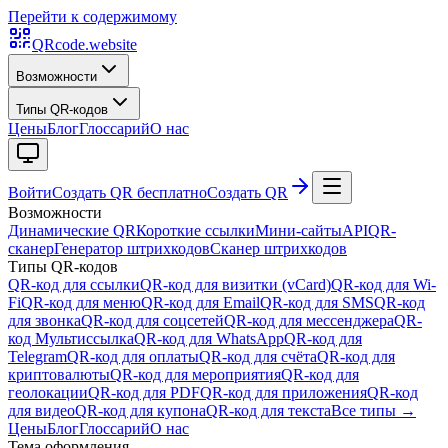
Перейти к содержимому
QRcode.website
Возможности
Типы QR-кодов
Цены
Блог
Глоссарий
О нас
Войти
Создать QR бесплатно
Создать QR
Возможности
Динамические QR
Короткие ссылки
Мини-сайты
API
QR-
сканер
Генератор штрихкодов
Сканер штрихкодов
Типы QR-кодов
QR-код для ссылки
QR-код для визитки (vCard)
QR-код для Wi-
Fi
QR-код для меню
QR-код для Email
QR-код для SMS
QR-код
для звонка
QR-код для соцсетей
QR-код для мессенджера
QR-
код Мультиссылка
QR-код для WhatsApp
QR-код для
Telegram
QR-код для оплаты
QR-код для счёта
QR-код для
криптовалюты
QR-код для мероприятия
QR-код для
геолокации
QR-код для PDF
QR-код для приложения
QR-код
для видео
QR-код для купона
QR-код для текста
Все типы →
Цены
Блог
Глоссарий
О нас
Тема оформления