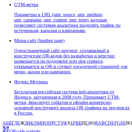
UTM-метки
Параметры в URL (utm_source, utm_medium,
utm_campaign, utm_content, utm_term), которые
позволяют системам аналитики разделять трафик по
источникам, каналам и кампаниям.
Мини-сайт (landing page)
Одностраничный сайт-лендинг, создаваемый в
конструкторе QR-кодов без разработки и вёрстки:
размещается на поддомене или slug сервиса,
открывается за QR и служит посадочной страницей для
меню, акции или кампании.
Яндекс.Метрика
Бесплатная российская система веб-аналитики от
Яндекса, запущенная в 2008 году. Принимает UTM-
метки, фиксирует события и офлайн-конверсии;
основной инструмент анализа QR-трафика на лендингах
в России.
А
Б
В
Г
Д
Е
Ж
З
И
К
Л
М
Н
О
П
Р
С
Т
У
Ф
Х
Ц
Ч
Ш
Щ
Э
Ю
Я
A
B
C
D
E
F
G
H
I
J
K
QRcode.website