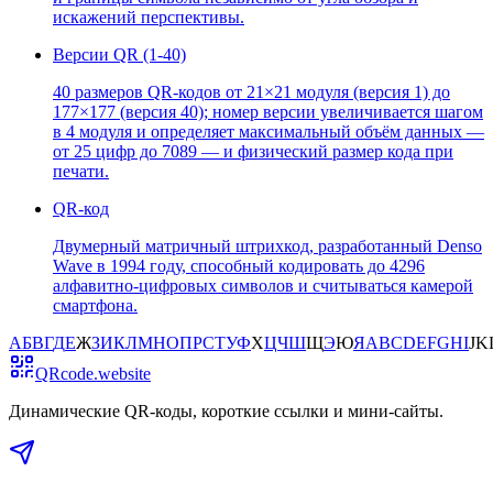
искажений перспективы.
Версии QR (1-40)
40 размеров QR-кодов от 21×21 модуля (версия 1) до
177×177 (версия 40); номер версии увеличивается шагом
в 4 модуля и определяет максимальный объём данных —
от 25 цифр до 7089 — и физический размер кода при
печати.
QR-код
Двумерный матричный штрихкод, разработанный Denso
Wave в 1994 году, способный кодировать до 4296
алфавитно-цифровых символов и считываться камерой
смартфона.
А
Б
В
Г
Д
Е
Ж
З
И
К
Л
М
Н
О
П
Р
С
Т
У
Ф
Х
Ц
Ч
Ш
Щ
Э
Ю
Я
A
B
C
D
E
F
G
H
I
J
K
QRcode.website
Динамические QR-коды, короткие ссылки и мини-сайты
.