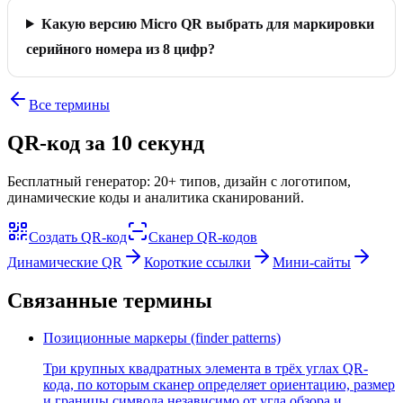
Какую версию Micro QR выбрать для маркировки
серийного номера из 8 цифр?
Все термины
QR-код за 10 секунд
Бесплатный генератор: 20+ типов, дизайн с логотипом,
динамические коды и аналитика сканирований.
Создать QR-код
Сканер QR-кодов
Динамические QR
Короткие ссылки
Мини-сайты
Связанные термины
Позиционные маркеры (finder patterns)
Три крупных квадратных элемента в трёх углах QR-
кода, по которым сканер определяет ориентацию, размер
и границы символа независимо от угла обзора и