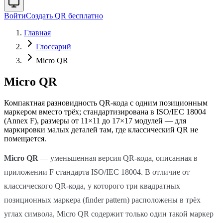
Войти
Создать QR бесплатно
Главная
Глоссарий
Micro QR
Micro QR
Компактная разновидность QR-кода с одним позиционным
маркером вместо трёх; стандартизирована в ISO/IEC 18004
(Annex F), размеры от 11×11 до 17×17 модулей — для
маркировки малых деталей там, где классический QR не
помещается.
Micro QR
— уменьшенная версия QR-кода, описанная в
приложении F стандарта ISO/IEC 18004. В отличие от
классического QR-кода, у которого три квадратных
позиционных маркера (finder pattern) расположены в трёх
углах символа, Micro QR содержит только один такой маркер