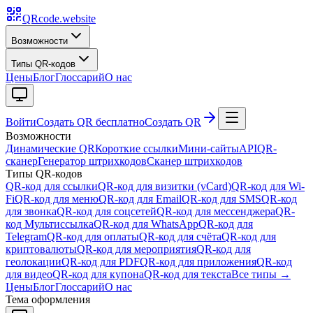
QRcode.website
Возможности
Типы QR-кодов
Цены
Блог
Глоссарий
О нас
Войти
Создать QR бесплатно
Создать QR
Возможности
Динамические QR
Короткие ссылки
Мини-сайты
API
QR-
сканер
Генератор штрихкодов
Сканер штрихкодов
Типы QR-кодов
QR-код для ссылки
QR-код для визитки (vCard)
QR-код для Wi-
Fi
QR-код для меню
QR-код для Email
QR-код для SMS
QR-код
для звонка
QR-код для соцсетей
QR-код для мессенджера
QR-
код Мультиссылка
QR-код для WhatsApp
QR-код для
Telegram
QR-код для оплаты
QR-код для счёта
QR-код для
криптовалюты
QR-код для мероприятия
QR-код для
геолокации
QR-код для PDF
QR-код для приложения
QR-код
для видео
QR-код для купона
QR-код для текста
Все типы →
Цены
Блог
Глоссарий
О нас
Тема оформления