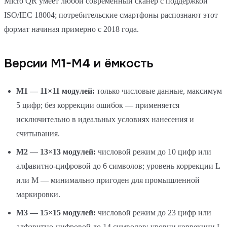
Micro QR умеет любой современный сканер с поддержкой
ISO/IEC 18004; потребительские смартфоны распознают этот
формат начиная примерно с 2018 года.
Версии M1-M4 и ёмкость
M1 — 11×11 модулей:
только числовые данные, максимум
5 цифр; без коррекции ошибок — применяется
исключительно в идеальных условиях нанесения и
считывания.
M2 — 13×13 модулей:
числовой режим до 10 цифр или
алфавитно-цифровой до 6 символов; уровень коррекции L
или M — минимально пригоден для промышленной
маркировки.
M3 — 15×15 модулей:
числовой режим до 23 цифр или
алфавитно-цифровой до 14 символов; уровни коррекции L