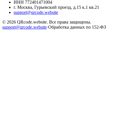
ИНН
772401471004
г. Москва, Гурьевский проезд, д.15 к.1 кв.21
support@qrcode.website
©
2026
QRcode.website
. Все права защищены.
support@qrcode.website
·
Обработка данных по 152-ФЗ