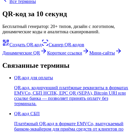
Все термины
QR-код за 10 секунд
Бесплатный генератор: 20+ типов, дизайн с логотипом,
динамические коды и аналитика сканирований.
Создать QR-код
Сканер QR-кодов
Динамические QR
Короткие ссылки
Мини-сайты
Связанные термины
QR-код для оплаты
QR-код, кодирующий платёжные реквизиты в форматах
EMVCo, СБП НСПК, EPC QR (SEPA), Bitcoin URI или
ссылке банка — позволяет принять оплату без
терминала.
QR-код СБП
Платёжный QR-код в формате EMVCo, выпускаемый
банком-эквайером для приёма средств от клиентов по