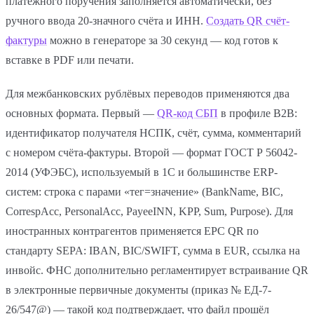
платёжного поручения заполняется автоматически, без
ручного ввода 20-значного счёта и ИНН.
Создать QR счёт-
фактуры
можно в генераторе за 30 секунд — код готов к
вставке в PDF или печати.
Для межбанковских рублёвых переводов применяются два
основных формата. Первый —
QR-код СБП
в профиле B2B:
идентификатор получателя НСПК, счёт, сумма, комментарий
с номером счёта-фактуры. Второй — формат ГОСТ Р 56042-
2014 (УФЭБС), используемый в 1С и большинстве ERP-
систем: строка с парами «тег=значение» (BankName, BIC,
CorrespAcc, PersonalAcc, PayeeINN, KPP, Sum, Purpose). Для
иностранных контрагентов применяется EPC QR по
стандарту SEPA: IBAN, BIC/SWIFT, сумма в EUR, ссылка на
инвойс. ФНС дополнительно регламентирует встраивание QR
в электронные первичные документы (приказ № ЕД-7-
26/547@) — такой код подтверждает, что файл прошёл