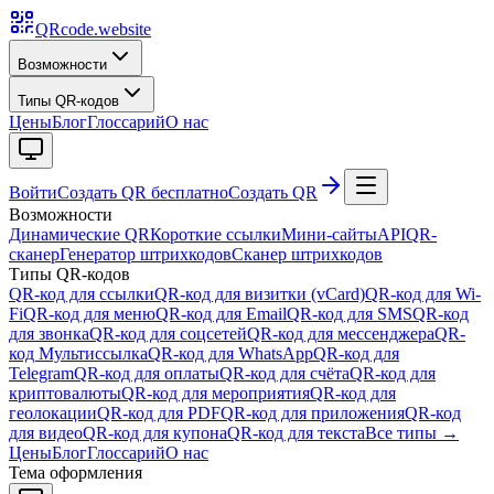
QRcode.website
Возможности
Типы QR-кодов
Цены
Блог
Глоссарий
О нас
Войти
Создать QR бесплатно
Создать QR
Возможности
Динамические QR
Короткие ссылки
Мини-сайты
API
QR-
сканер
Генератор штрихкодов
Сканер штрихкодов
Типы QR-кодов
QR-код для ссылки
QR-код для визитки (vCard)
QR-код для Wi-
Fi
QR-код для меню
QR-код для Email
QR-код для SMS
QR-код
для звонка
QR-код для соцсетей
QR-код для мессенджера
QR-
код Мультиссылка
QR-код для WhatsApp
QR-код для
Telegram
QR-код для оплаты
QR-код для счёта
QR-код для
криптовалюты
QR-код для мероприятия
QR-код для
геолокации
QR-код для PDF
QR-код для приложения
QR-код
для видео
QR-код для купона
QR-код для текста
Все типы →
Цены
Блог
Глоссарий
О нас
Тема оформления