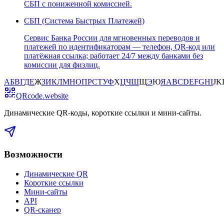
СБП с пониженной комиссией.
СБП (Система Быстрых Платежей)
Сервис Банка России для мгновенных переводов и
платежей по идентификаторам — телефон, QR-код или
платёжная ссылка; работает 24/7 между банками без
комиссии для физлиц.
А
Б
В
Г
Д
Е
Ж
З
И
К
Л
М
Н
О
П
Р
С
Т
У
Ф
Х
Ц
Ч
Ш
Щ
Э
Ю
Я
A
B
C
D
E
F
G
H
I
J
K
QRcode.website
Динамические QR-коды, короткие ссылки и мини-сайты
.
Возможности
Динамические QR
Короткие ссылки
Мини-сайты
API
QR-сканер