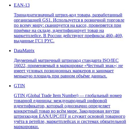
EAN-13
Тринадцатизначный штрих-код товара, разработанный
организацией GS1. Используется в розничной торговле
по всему миру: сканируется на кассе, проверяется при
приёмке на складе, идентифицирует товар на
маркетплейсе. В России действуют префиксы 460–469,
выданные ГС1 РУС.
DataMatrix
Двумерный матричный штрихкод стандарта ISO/IEC
16022, применяемый в маркировке «Честный знак»; не
имеет угловых позиционных маркеров и занимает
меньшую площадь при равном объёме данных.
GTIN
GTIN (Global Trade Item Number) — глобальный номер
товарной единицы: международный цифровой
идентификатор, который однозначно определяет
конкретный товар во всём мире. Закодирован внутри
штрихкодов EAN/UPC/ITF и служит основой товарного
учёта в ретейле, маркетплейсах и системах обязательной
маркировки.