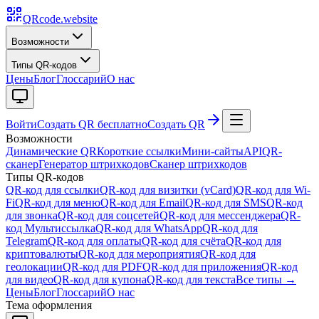
QRcode.website
Возможности
Типы QR-кодов
Цены
Блог
Глоссарий
О нас
Войти
Создать QR бесплатно
Создать QR
Возможности
Динамические QR
Короткие ссылки
Мини-сайты
API
QR-
сканер
Генератор штрихкодов
Сканер штрихкодов
Типы QR-кодов
QR-код для ссылки
QR-код для визитки (vCard)
QR-код для Wi-
Fi
QR-код для меню
QR-код для Email
QR-код для SMS
QR-код
для звонка
QR-код для соцсетей
QR-код для мессенджера
QR-
код Мультиссылка
QR-код для WhatsApp
QR-код для
Telegram
QR-код для оплаты
QR-код для счёта
QR-код для
криптовалюты
QR-код для мероприятия
QR-код для
геолокации
QR-код для PDF
QR-код для приложения
QR-код
для видео
QR-код для купона
QR-код для текста
Все типы →
Цены
Блог
Глоссарий
О нас
Тема оформления