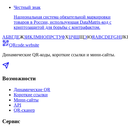
Честный знак
Национальная система обязательной маркировки
товаров в России, использующая DataMatrix-код с
криптозащитой для борьбы с контрафактом.
А
Б
В
Г
Д
Е
Ж
З
И
К
Л
М
Н
О
П
Р
С
Т
У
Ф
Х
Ц
Ч
Ш
Щ
Э
Ю
Я
A
B
C
D
E
F
G
H
I
J
K
QRcode.website
Динамические QR-коды, короткие ссылки и мини-сайты
.
Возможности
Динамические QR
Короткие ссылки
Мини-сайты
API
QR-сканер
Сервис