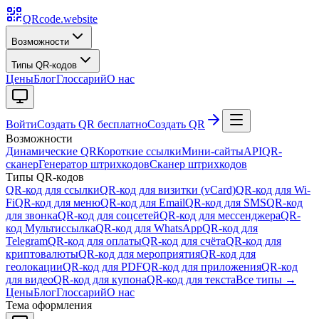
QRcode.website
Возможности
Типы QR-кодов
Цены
Блог
Глоссарий
О нас
Войти
Создать QR бесплатно
Создать QR
Возможности
Динамические QR
Короткие ссылки
Мини-сайты
API
QR-
сканер
Генератор штрихкодов
Сканер штрихкодов
Типы QR-кодов
QR-код для ссылки
QR-код для визитки (vCard)
QR-код для Wi-
Fi
QR-код для меню
QR-код для Email
QR-код для SMS
QR-код
для звонка
QR-код для соцсетей
QR-код для мессенджера
QR-
код Мультиссылка
QR-код для WhatsApp
QR-код для
Telegram
QR-код для оплаты
QR-код для счёта
QR-код для
криптовалюты
QR-код для мероприятия
QR-код для
геолокации
QR-код для PDF
QR-код для приложения
QR-код
для видео
QR-код для купона
QR-код для текста
Все типы →
Цены
Блог
Глоссарий
О нас
Тема оформления