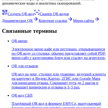
динамические коды и аналитика сканирований.
Создать QR-код
Сканер QR-кодов
Динамические QR
Короткие ссылки
Мини-сайты
Связанные термины
QR-меню
Электронное меню кафе или ресторана, открывающееся
по QR-коду со столика; обычно представляет собой PDF,
мини-сайт с категориями блюд или ссылку на агрегатор.
QR для отзывов
QR-код на чеке, столике или упаковке, ведущий клиента
на карточку в Яндекс.Картах, 2ГИС или Google Maps
для написания отзыва. Сокращает путь до 2 шагов и
повышает конверсию в отзывы в 3–5 раз.
QR-код СБП
Платёжный QR-код в формате EMVCo, выпускаемый
банком-эквайером для приёма средств от клиентов по