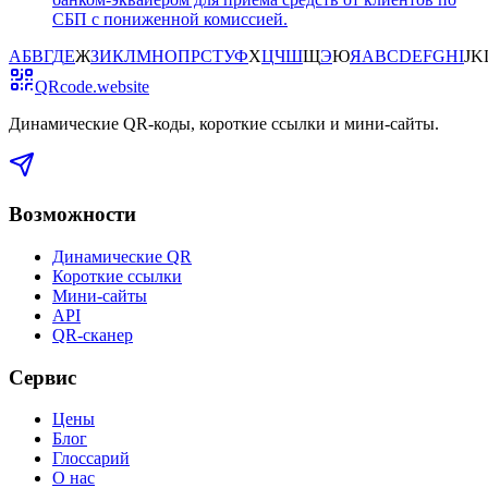
СБП с пониженной комиссией.
А
Б
В
Г
Д
Е
Ж
З
И
К
Л
М
Н
О
П
Р
С
Т
У
Ф
Х
Ц
Ч
Ш
Щ
Э
Ю
Я
A
B
C
D
E
F
G
H
I
J
K
QRcode.website
Динамические QR-коды, короткие ссылки и мини-сайты
.
Возможности
Динамические QR
Короткие ссылки
Мини-сайты
API
QR-сканер
Сервис
Цены
Блог
Глоссарий
О нас