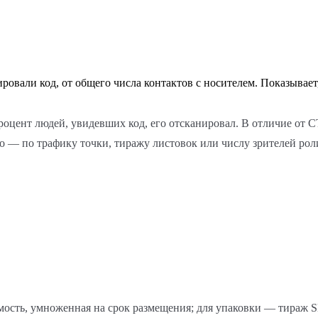
нировали код, от общего числа контактов с носителем. Показывае
.
оцент людей, увидевших код, его отсканировал. В отличие от C
о — по трафику точки, тиражу листовок или числу зрителей рол
мость, умноженная на срок размещения; для упаковки — тираж 