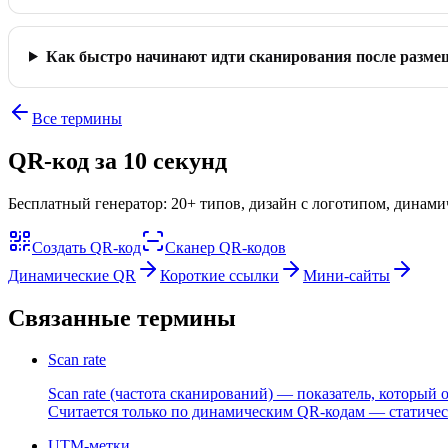
Как быстро начинают идти сканирования после разме
Все термины
QR-код за 10 секунд
Бесплатный генератор: 20+ типов, дизайн с логотипом, динам
Создать QR-код
Сканер QR-кодов
Динамические QR
Короткие ссылки
Мини-сайты
Связанные термины
Scan rate
Scan rate (частота сканирований) — показатель, который
Считается только по динамическим QR-кодам — статически
UTM-метки