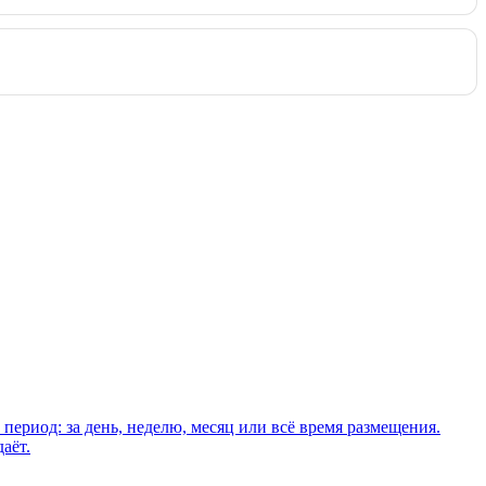
период: за день, неделю, месяц или всё время размещения.
аёт.