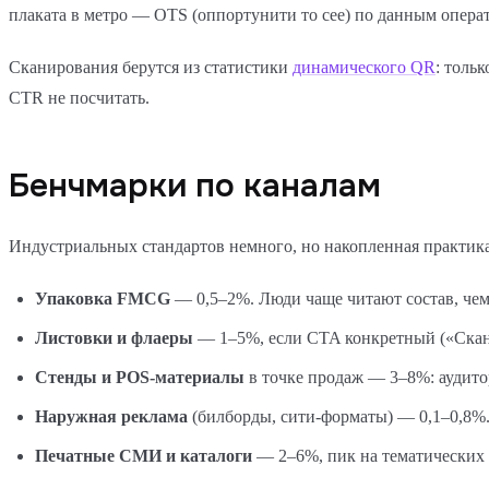
плаката в метро — OTS (оппортунити то сее) по данным опера
Сканирования берутся из статистики
динамического QR
: толь
CTR не посчитать.
Бенчмарки по каналам
Индустриальных стандартов немного, но накопленная практика
Упаковка FMCG
— 0,5–2%. Люди чаще читают состав, чем
Листовки и флаеры
— 1–5%, если CTA конкретный («Скан
Стенды и POS-материалы
в точке продаж — 3–8%: аудито
Наружная реклама
(билборды, сити-форматы) — 0,1–0,8%.
Печатные СМИ и каталоги
— 2–6%, пик на тематических 