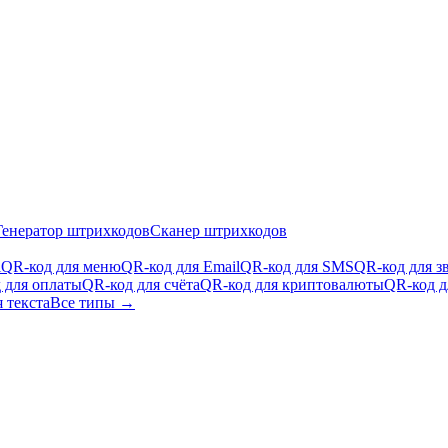
Генератор штрихкодов
Сканер штрихкодов
i
QR-код для меню
QR-код для Email
QR-код для SMS
QR-код для з
 для оплаты
QR-код для счёта
QR-код для криптовалюты
QR-код д
 текста
Все типы →