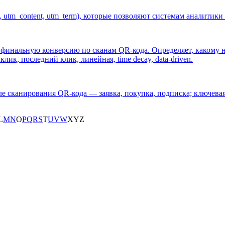
 utm_content, utm_term), которые позволяют системам аналитики
в финальную конверсию по сканам QR-кода. Определяет, какому
ик, последний клик, линейная, time decay, data-driven.
ле сканирования QR-кода — заявка, покупка, подписка; ключев
L
M
N
O
P
Q
R
S
T
U
V
W
X
Y
Z