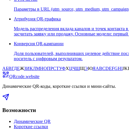
Параметры в URL (utm_source, utm_medium, utm_campaign,
Атрибуция QR-трафика
Модель распределения вклада каналов и точек контакта 
засчитать заявку или продажу. Основные модели: первый кл
Конверсия QR-кампании
Доля пользователей, выполнивших целевое действие пос
носитель с цифровым результатом.
А
Б
В
Г
Д
Е
Ж
З
И
К
Л
М
Н
О
П
Р
С
Т
У
Ф
Х
Ц
Ч
Ш
Щ
Э
Ю
Я
A
B
C
D
E
F
G
H
I
J
K
QRcode.website
Динамические QR-коды, короткие ссылки и мини-сайты
.
Возможности
Динамические QR
Короткие ссылки