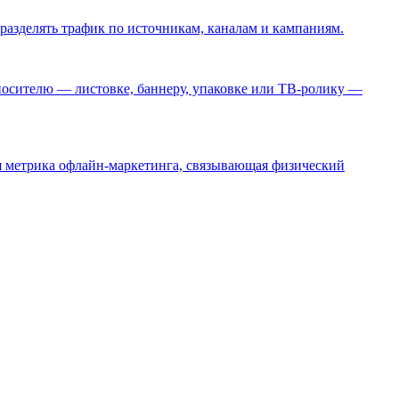
 разделять трафик по источникам, каналам и кампаниям.
 носителю — листовке, баннеру, упаковке или ТВ-ролику —
ая метрика офлайн-маркетинга, связывающая физический