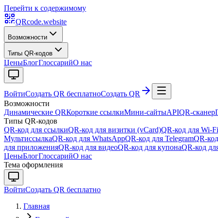
Перейти к содержимому
QRcode.website
Возможности
Типы QR-кодов
Цены
Блог
Глоссарий
О нас
Войти
Создать QR бесплатно
Создать QR
Возможности
Динамические QR
Короткие ссылки
Мини-сайты
API
QR-сканер
Типы QR-кодов
QR-код для ссылки
QR-код для визитки (vCard)
QR-код для Wi-F
Мультиссылка
QR-код для WhatsApp
QR-код для Telegram
QR-код
для приложения
QR-код для видео
QR-код для купона
QR-код для
Цены
Блог
Глоссарий
О нас
Тема оформления
Войти
Создать QR бесплатно
Главная