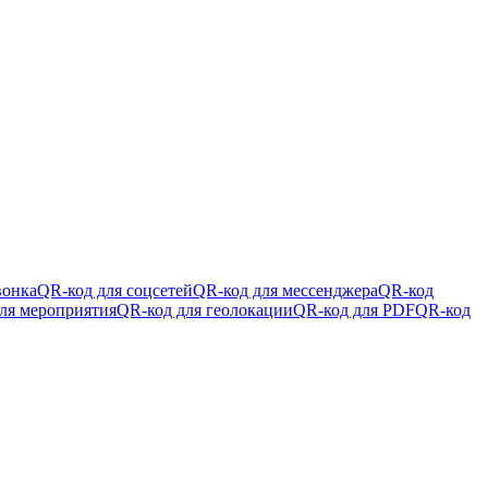
вонка
QR-код для соцсетей
QR-код для мессенджера
QR-код
ля мероприятия
QR-код для геолокации
QR-код для PDF
QR-код