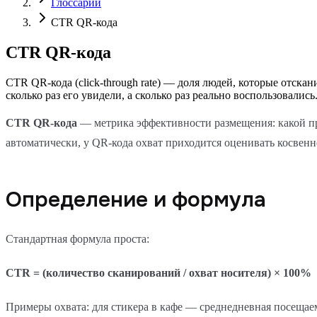
Глоссарий
CTR QR-кода
CTR QR-кода
CTR QR-кода (click-through rate) — доля людей, которые отска
сколько раз его увидели, а сколько раз реально воспользовались
CTR QR-кода
— метрика эффективности размещения: какой пр
автоматически, у QR-кода охват приходится оценивать косвенн
Определение и формула
Стандартная формула проста:
CTR = (количество сканирований / охват носителя) × 100%
Примеры охвата: для стикера в кафе — среднедневная посещае