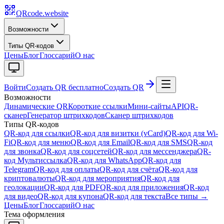
QRcode.website
Возможности
Типы QR-кодов
Цены
Блог
Глоссарий
О нас
Войти
Создать QR бесплатно
Создать QR
Возможности
Динамические QR
Короткие ссылки
Мини-сайты
API
QR-
сканер
Генератор штрихкодов
Сканер штрихкодов
Типы QR-кодов
QR-код для ссылки
QR-код для визитки (vCard)
QR-код для Wi-
Fi
QR-код для меню
QR-код для Email
QR-код для SMS
QR-код
для звонка
QR-код для соцсетей
QR-код для мессенджера
QR-
код Мультиссылка
QR-код для WhatsApp
QR-код для
Telegram
QR-код для оплаты
QR-код для счёта
QR-код для
криптовалюты
QR-код для мероприятия
QR-код для
геолокации
QR-код для PDF
QR-код для приложения
QR-код
для видео
QR-код для купона
QR-код для текста
Все типы →
Цены
Блог
Глоссарий
О нас
Тема оформления