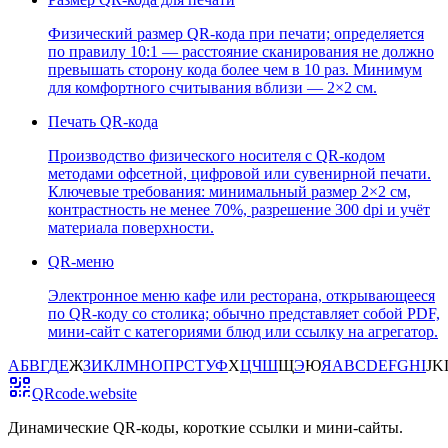
Физический размер QR-кода при печати; определяется
по правилу 10:1 — расстояние сканирования не должно
превышать сторону кода более чем в 10 раз. Минимум
для комфортного считывания вблизи — 2×2 см.
Печать QR-кода
Производство физического носителя с QR-кодом
методами офсетной, цифровой или сувенирной печати.
Ключевые требования: минимальный размер 2×2 см,
контрастность не менее 70%, разрешение 300 dpi и учёт
материала поверхности.
QR-меню
Электронное меню кафе или ресторана, открывающееся
по QR-коду со столика; обычно представляет собой PDF,
мини-сайт с категориями блюд или ссылку на агрегатор.
А
Б
В
Г
Д
Е
Ж
З
И
К
Л
М
Н
О
П
Р
С
Т
У
Ф
Х
Ц
Ч
Ш
Щ
Э
Ю
Я
A
B
C
D
E
F
G
H
I
J
K
QRcode.website
Динамические QR-коды, короткие ссылки и мини-сайты
.