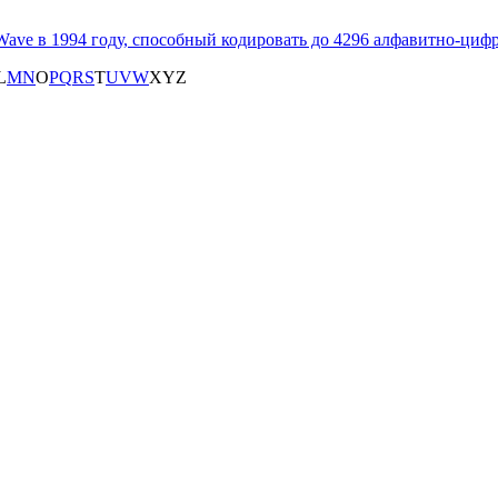
ve в 1994 году, способный кодировать до 4296 алфавитно-цифр
L
M
N
O
P
Q
R
S
T
U
V
W
X
Y
Z