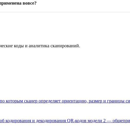
 применена вовсе?
ические коды и аналитика сканирований.
 по которым сканер определяет ориентацию, размер и границы с
б кодирования и декодирования QR-кодов модели 2 — общеприн