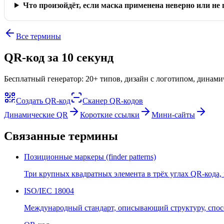
Что произойдёт, если маска применена неверно или не
Все термины
QR-код за 10 секунд
Бесплатный генератор: 20+ типов, дизайн с логотипом, динам
Создать QR-код
Сканер QR-кодов
Динамические QR
Короткие ссылки
Мини-сайты
Связанные термины
Позиционные маркеры (finder patterns)
Три крупных квадратных элемента в трёх углах QR-кода,
ISO/IEC 18004
Международный стандарт, описывающий структуру, спосо