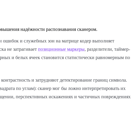
повышения надёжности распознавания сканером.
ии ошибок и служебных зон на матрице кодер выполняет
ка не затрагивает
позиционные маркеры
, разделители, таймер-
ёрных и белых ячеек становится статистически равномерным по
контрастность и затрудняют детектирование границ символа.
адрата по углам): сканер мог бы ложно интерпретировать их
ещении, перспективных искажениях и частичных повреждениях