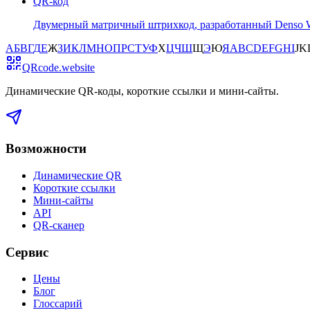
QR-код
Двумерный матричный штрихкод, разработанный Denso Wa
А
Б
В
Г
Д
Е
Ж
З
И
К
Л
М
Н
О
П
Р
С
Т
У
Ф
Х
Ц
Ч
Ш
Щ
Э
Ю
Я
A
B
C
D
E
F
G
H
I
J
K
QRcode.website
Динамические QR-коды, короткие ссылки и мини-сайты
.
Возможности
Динамические QR
Короткие ссылки
Мини-сайты
API
QR-сканер
Сервис
Цены
Блог
Глоссарий