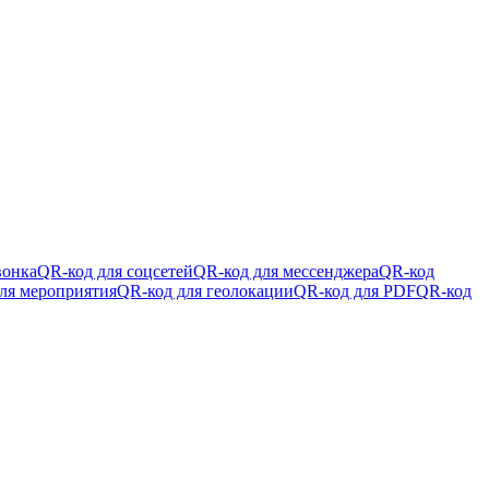
вонка
QR-код для соцсетей
QR-код для мессенджера
QR-код
ля мероприятия
QR-код для геолокации
QR-код для PDF
QR-код