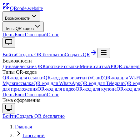
QRcode.website
Возможности
Типы QR-кодов
Цены
Блог
Глоссарий
О нас
Войти
Создать QR бесплатно
Создать QR
Возможности
Динамические QR
Короткие ссылки
Мини-сайты
API
QR-сканер
Типы QR-кодов
QR-код для ссылки
QR-код для визитки (vCard)
QR-код для Wi-F
Мультиссылка
QR-код для WhatsApp
QR-код для Telegram
QR-код
для приложения
QR-код для видео
QR-код для купона
QR-код для
Цены
Блог
Глоссарий
О нас
Тема оформления
Войти
Создать QR бесплатно
Главная
Глоссарий