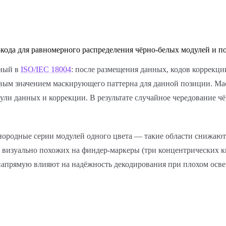
-кода для равномерного распределения чёрно-белых модулей и 
нный в
ISO/IEC 18004
: после размещения данных, кодов коррекц
ым значением маскирующего паттерна для данной позиции. Мас
ли данных и коррекции. В результате случайное чередование ч
нородные серии модулей одного цвета — такие области снижают 
 визуально похожих на финдер-маркеры (три концентрических кв
 напрямую влияют на надёжность декодирования при плохом осв