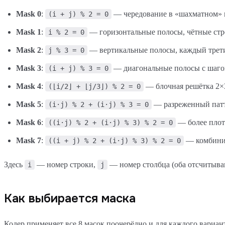
Mask 0
:
— чередование в «шахматном» п
(i + j) % 2 = 0
Mask 1
:
— горизонтальные полосы, чётные стр
i % 2 = 0
Mask 2
:
— вертикальные полосы, каждый трети
j % 3 = 0
Mask 3
:
— диагональные полосы с шаго
(i + j) % 3 = 0
Mask 4
:
— блочная решётка 2×
(⌊i/2⌋ + ⌊j/3⌋) % 2 = 0
Mask 5
:
— разреженный патт
(i·j) % 2 + (i·j) % 3 = 0
Mask 6
:
— более плотн
((i·j) % 2 + (i·j) % 3) % 2 = 0
Mask 7
:
— комбинир
((i + j) % 2 + (i·j) % 3) % 2 = 0
Здесь
— номер строки,
— номер столбца (оба отсчитываю
i
j
Как выбирается маска
Кодер применяет все 8 масок поочерёдно и для каждого вариан