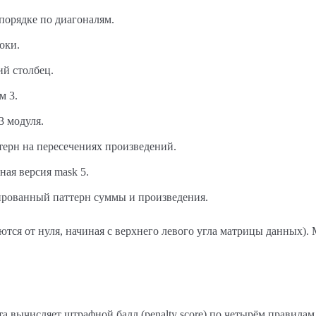
орядке по диагоналям.
оки.
й столбец.
м 3.
3 модуля.
ерн на пересечениях произведений.
ая версия mask 5.
ованный паттерн суммы и произведения.
тся от нуля, начиная с верхнего левого угла матрицы данных).
та вычисляет штрафной балл (penalty score) по четырём правил