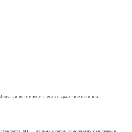
 Модуль инвертируется, если выражение истинно.
ам стандарта: N1 — длинные серии одноцветных модулей в