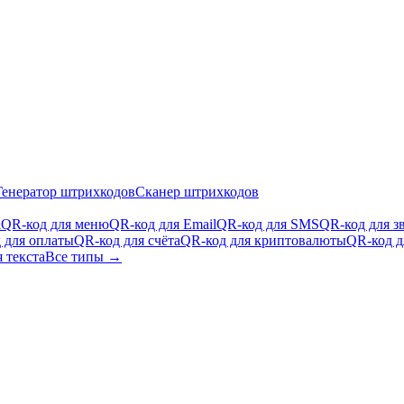
Генератор штрихкодов
Сканер штрихкодов
i
QR-код для меню
QR-код для Email
QR-код для SMS
QR-код для з
 для оплаты
QR-код для счёта
QR-код для криптовалюты
QR-код д
 текста
Все типы →